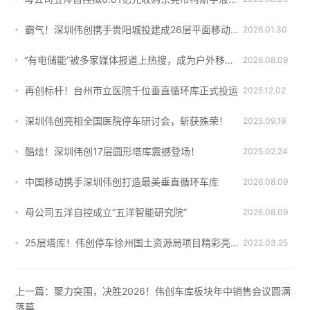
霸气！深圳伟创携手贵阳城投建成26层平面移动智能车库！
2026.01.30
“有电储能”被多家媒体报道上热搜，成为户外移动电源一匹“黑马”！
2026.08.09
再创标杆！台州市立医院千位垂直循环库正式投运
2025.12.02
深圳伟创亮相全国医院停车研讨会，斩获殊荣！
2025.09.19
酷炫！深圳伟创17层圆形塔库震撼登场！
2025.02.24
中国移动携手深圳伟创打造最美垂直循环车库
2026.08.09
母公司五洋自控成立“五洋智能研究院”
2026.08.09
25层塔库！伟创停车徐州国土资源局项目精彩亮相！
2022.03.25
上一篇：
聚力突围，决胜2026！伟创车库板块年中销售会议圆满
落幕