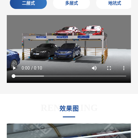
二层式
多层式
地坑式
RENDERING
效果图