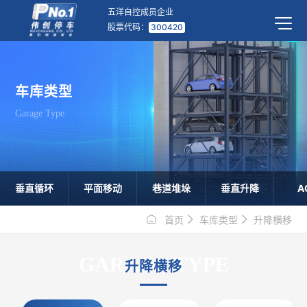
五洋自控成员企业
股票代码：
300420
车库类型
Garage Type
垂直循环
平面移动
巷道堆垛
垂直升降
A
首页
车库类型
升降横移
GARAGE TYPE
升降横移