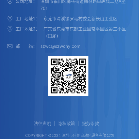
公司地址：
深圳市福田区梅林街道梅林路卓越城二期A座
701
工厂地址1：
东莞市清溪镇罗马村委会新长山工业区
工厂地址2：
广东省东莞市东部工业园常平园区第三小区
（田尾）
邮 箱：
szwc@szwchy.com
法律声明
隐私政策
服务条款
COPYRIGHT ©2024 深圳市伟创自动化设备有限公司