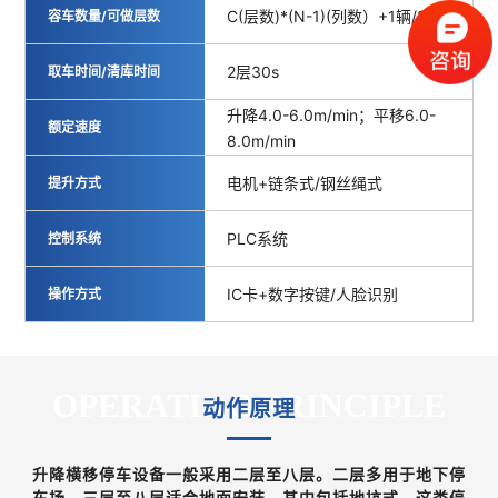
C(层数)*(N-1)(列数）+1辆/2-8层
容车数量/可做层数
2层30s
取车时间/清库时间
升降4.0-6.0m/min；平移6.0-
额定速度
8.0m/min
电机+链条式/钢丝绳式
提升方式
PLC系统
控制系统
IC卡+数字按键/人脸识别
操作方式
OPERATING PRINCIPLE
动作原理
升降横移停车设备一般采用二层至八层。二层多用于地下停
车场，三层至八层适合地面安装，其中包括地坑式。这类停