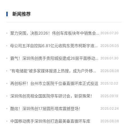
新闻推荐
聚力突围，决胜2026！伟创车库板块年中销售会议圆满落幕
2026.07.20
母公司五洋自控拟6.81亿元收购东莞市柯斯宇液冷技术有限公司51%股权
2026.06.05
霸气！深圳伟创携手贵阳城投建成26层平面移动智能车库！
2026.01.30
“有电储能”被多家媒体报道上热搜，成为户外移动电源一匹“黑马”！
2026.08.08
再创标杆！台州市立医院千位垂直循环库正式投运
2025.12.02
深圳伟创亮相全国医院停车研讨会，斩获殊荣！
2025.09.19
酷炫！深圳伟创17层圆形塔库震撼登场！
2025.02.24
中国移动携手深圳伟创打造最美垂直循环车库
2026.08.08