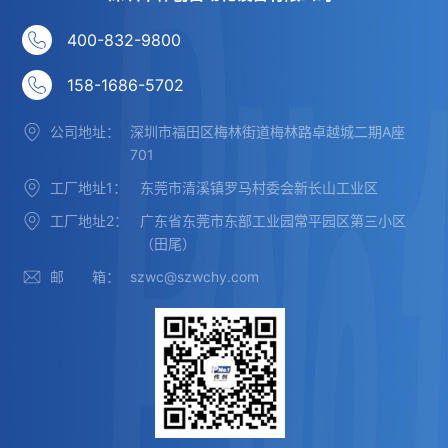
400-832-9800
158-1686-5702
公司地址：
深圳市福田区梅林街道梅林路卓越城二期A座
701
工厂地址1：
东莞市清溪镇罗马村委会新长山工业区
工厂地址2：
广东省东莞市东部工业园常平园区第三小区
（田尾）
邮 箱：
szwc@szwchy.com