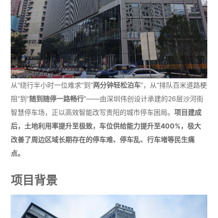
从“绕行半小时一位难求”到“
两分钟轻松泊车
”，从“排队百米道路梗
阻”到“
随到随停一路畅行
”——由深圳伟创设计承建的26层沙河街
智慧停车场，正以高效智能改写贵阳的城市停车困局。
项目建成
后，土地利用率提升至极致，车位供给能力提升至400%，极大
改善了周边区域长期存在的停车难、停车乱、行车堵等民生痛
点。
项目背景