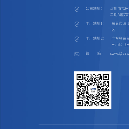
公司地址：
深圳市福田
二期A座70
工厂地址1：
东莞市清
区
工厂地址2：
广东省东
三小区（
邮 箱：
szwc@szw