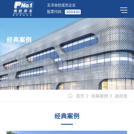
五洋自控成员企业
股票代码：
300420
经典案例
Classic Cases
首页
经典案例
政府类
CASES
经典案例